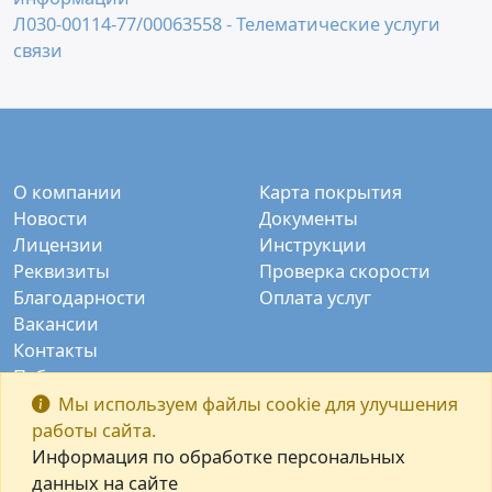
Л030-00114-77/00063558 - Телематические услуги
связи
О компании
Карта покрытия
Новости
Документы
Лицензии
Инструкции
Реквизиты
Проверка скорости
Благодарности
Оплата услуг
Вакансии
Контакты
Публичные камеры
Заказать звонок
Мы используем файлы cookie для улучшения
работы сайта.
Информация по обработке персональных
данных на сайте