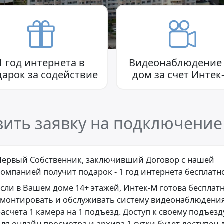
1 год интернета в
Видеонаблюдение
дарок за содействие
дом за счет Интек
вить заявку на подключение
Первый Собственник, заключивший Договор с нашей
компанией получит подарок - 1 год интернета бесплатн
Если в Вашем доме 14+ этажей, Интек-М готова бесплат
смонтировать и обслуживать систему видеонаблюдения
расчета 1 камера на 1 подъезд. Доступ к своему подъезд
для онлайн просмотра и архива 1 сутки будет доступен 