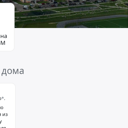
 на
-М
 дома
о
*
.
но
 из
у
для