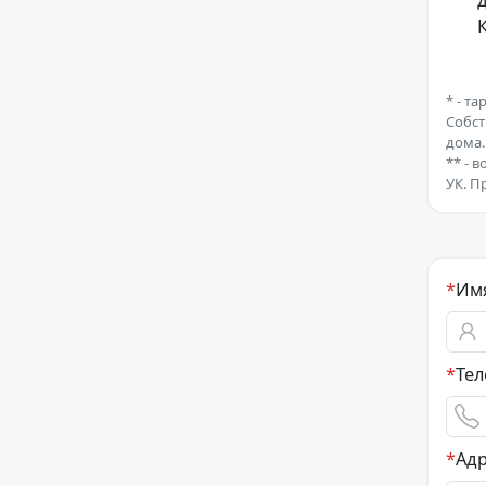
*
- та
Собст
дома.
**
- в
УК. П
*
Им
*
Те
*
Ад