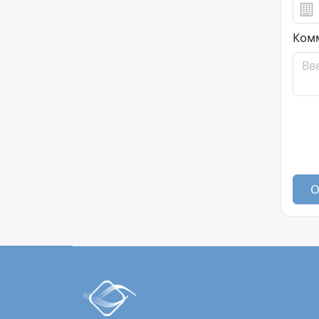
Ком
О