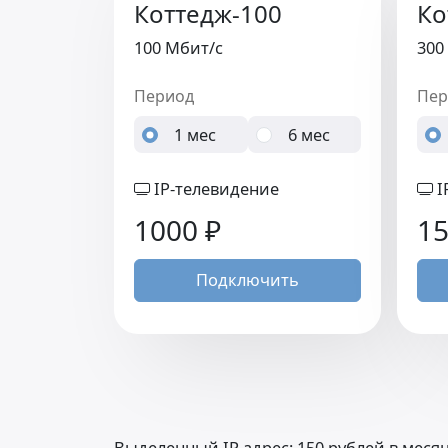
Коттедж-100
Ко
100 Мбит/c
300
Период
Пер
1 мес
6 мес
IP-телевидение
I
1000
₽
1
Подключить
Выделенный IP адрес: 150 рублей в месяц